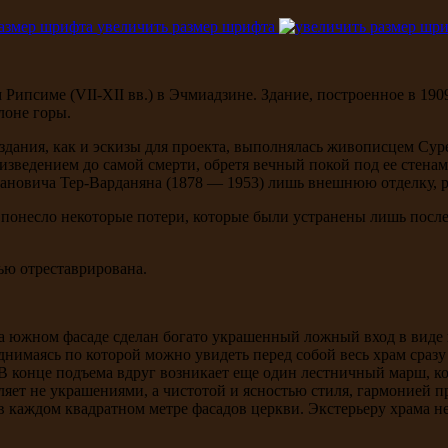
увеличить размер шрифта
Рипсиме (VII-XII вв.) в Эчмиадзине. Здание, построенное в 19
клоне горы.
 здания, как и эскизы для проекта, выполнялась живописцем Су
изведением до самой смерти, обретя вечный покой под ее стена
пановича Тер-Варданяна (1878 — 1953) лишь внешнюю отделку, р
понесло некоторые потери, которые были устранены лишь после
ью отреставрирована.
На южном фасаде сделан богато украшенный ложный вход в виде
днимаясь по которой можно увидеть перед собой весь храм сраз
В конце подъема вдруг возникает еще один лестничный марш, ко
ляет не украшениями, а чистотой и ясностью стиля, гармонией 
в каждом квадратном метре фасадов церкви. Экстерьеру храма н