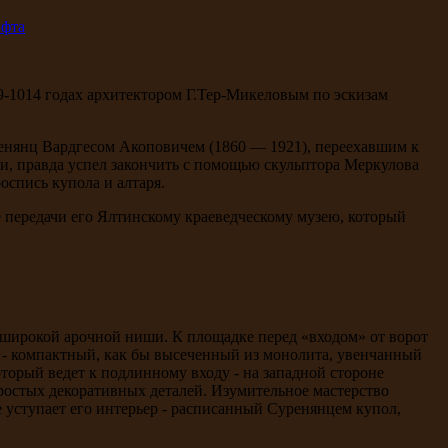
09-1014 годах архитектором Г.Тер-Микеловым по эскизам
ренянц Вардгесом Акоповичем (1860 — 1921), переехавшим к
ми, правда успел закончить с помощью скульптора Меркулова
оспись купола и алтаря.
 передачи его Ялтинскому краеведческому музею, который
 широкой арочной ниши. К площадке перед «входом» от ворот
у - компактный, как бы высеченный из монолита, увенчанный
торый ведет к подлинному входу - на западной стороне
простых декоративных деталей. Изумительное мастерство
е уступает его интерьер - расписанный Суренянцем купол,