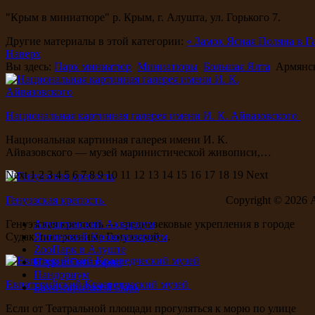
"Крым в миниатюре" р. Крым, г. Алушта, ул. Горького 7.
Другие материалы в этой категории:
« Замок Ясная Поляна в Г
Наверх
Вы здесь:
Парк миниатюр
Миниатюры
Большая Ялта
Армянск
Национальная картинная галерея имени И. К. Айвазовского
Национальная картинная галерея имени И. К.
Айвазовского — музей маринистической живописи,…
Next
1
2
3
4
5
6
7
8
9
10
11
12
13
14
15
16
17
18
19
Next
Генуэзская крепость
Copyright ©
2026 
Генуэзская крепость — средневековые укрепления в городе
Алуштинский Аквариум
Судак, построенные Генуэзской…
Ялтинский Крокодиляриум
ZooПарк в Алуште
Парк в Евпатории
Пандориум
Евпаторийский Краеведческий музей
Бахчисарайский Парк
Если от Театральной площади прогуляться к морю по улице