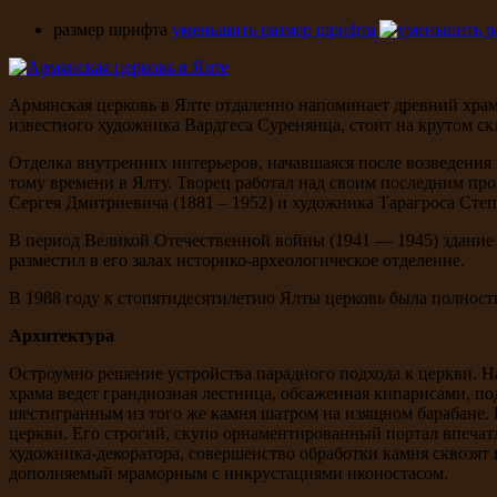
размер шрифта
уменьшить размер шрифта
Армянская церковь в Ялте отдаленно напоминает древний храм 
известного художника Вардгеса Суренянца, стоит на крутом с
Отделка внутренних интерьеров, начавшаяся после возведения
тому времени в Ялту. Творец работал над своим последним про
Сергея Дмитриевича (1881 – 1952) и художника Тарагроса Сте
В период Великой Отечественной войны (1941 — 1945) здание 
разместил в его залах историко-археологическое отделение.
В 1988 году к стопятидесятилетию Ялты церковь была полност
Архитектура
Остроумно решение устройства парадного подхода к церкви. 
храма ведет грандиозная лестница, обсаженная кипарисами, по
шестигранным из того же камня шатром на изящном барабане. 
церкви. Его строгий, скупо орнаментированный портал впечат
художника-декоратора, совершенство обработки камня сквозят 
дополняемый мраморным с инкрустациями иконостасом.