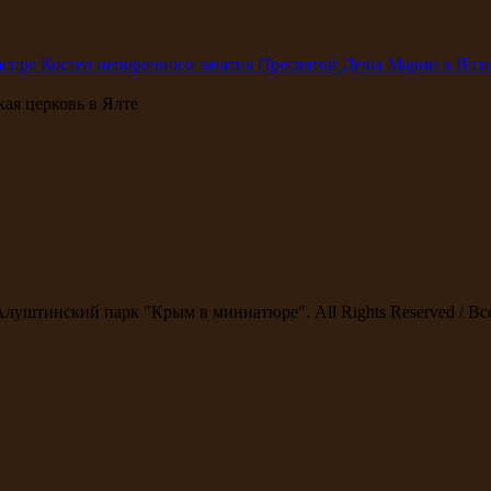
аспре
Костел непорочного зачатия Пресвятой Девы Марии в Ялте
ая церковь в Ялте
Алуштинский парк "Крым в миниатюре". All Rights Reserved / В