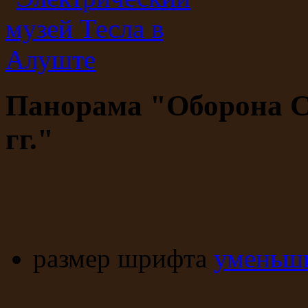
Панорама "Оборона С
гг."
размер шрифта
уменьши