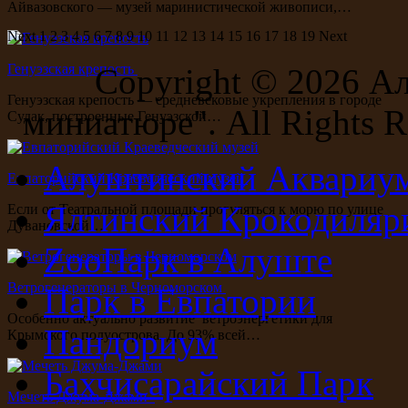
Айвазовского — музей маринистической живописи,…
Next
1
2
3
4
5
6
7
8
9
10
11
12
13
14
15
16
17
18
19
Next
Генуэзская крепость
Copyright ©
2026 А
Генуэзская крепость — средневековые укрепления в городе
миниатюре". All Rights R
Судак, построенные Генуэзской…
Алуштинский Аквариу
Евпаторийский Краеведческий музей
Ялтинский Крокодиляр
Если от Театральной площади прогуляться к морю по улице
Дувановской…
ZooПарк в Алуште
Ветрогенераторы в Черноморском
Парк в Евпатории
Особенно актуально развитие ветроэнергетики для
Пандориум
Крымского полуострова. До 93% всей…
Бахчисарайский Парк
Мечеть Джума-Джами