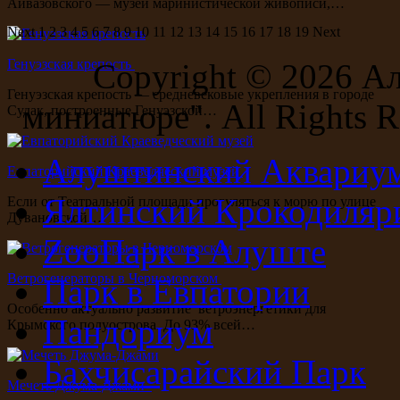
Айвазовского — музей маринистической живописи,…
Next
1
2
3
4
5
6
7
8
9
10
11
12
13
14
15
16
17
18
19
Next
Генуэзская крепость
Copyright ©
2026 А
Генуэзская крепость — средневековые укрепления в городе
миниатюре". All Rights R
Судак, построенные Генуэзской…
Алуштинский Аквариу
Евпаторийский Краеведческий музей
Ялтинский Крокодиляр
Если от Театральной площади прогуляться к морю по улице
Дувановской…
ZooПарк в Алуште
Ветрогенераторы в Черноморском
Парк в Евпатории
Особенно актуально развитие ветроэнергетики для
Пандориум
Крымского полуострова. До 93% всей…
Бахчисарайский Парк
Мечеть Джума-Джами