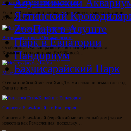
Алуштинский Аквариу
Евпаторийский Краеведческий музей
Ялтинский Крокодиляр
Если от Театральной площади прогуляться к морю по улице
Дувановской…
ZooПарк в Алуште
Ветрогенераторы в Черноморском
Парк в Евпатории
Особенно актуально развитие ветроэнергетики для
Пандориум
Крымского полуострова. До 93% всей…
Бахчисарайский Парк
Мечеть Джума-Джами
О евпаторийской мечети Хан-Джами сложено немало легенд.
Одна из них…
Синагога Егия-Капай в г. Евпатория
Синагога Егия-Капай (еврейский молитвенный дом) также
известна как Ремесленная, поскольку…