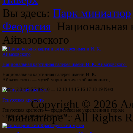
Вы здесь:
Парк миниатюр
Феодосия
Национальная к
Айвазовского
Национальная картинная галерея имени И. К. Айвазовского
Национальная картинная галерея имени И. К.
Айвазовского — музей маринистической живописи,…
Next
1
2
3
4
5
6
7
8
9
10
11
12
13
14
15
16
17
18
19
Next
Генуэзская крепость
Copyright ©
2026 А
Генуэзская крепость — средневековые укрепления в городе
миниатюре". All Rights R
Судак, построенные Генуэзской…