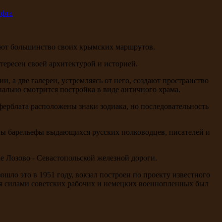
ают большинство своих крымских маршрутов.
ересен своей архитектурой и историей.
, а две галереи, устремляясь от него, создают пространство
нально смотрится постройка в виде античного храма.
ферблата расположены знаки зодиака, но последовательность
ны барельефы выдающихся русских полководцев, писателей и
е Лозово - Севастопольской железной дороги.
шло это в 1951 году, вокзал построен по проекту известного
мня силами советских рабочих и немецких военнопленных был