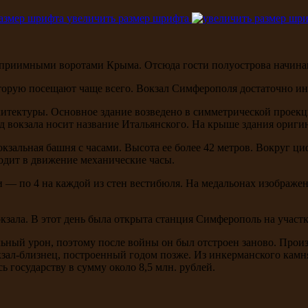
увеличить размер шрифта
еприимными воротами Крыма. Отсюда гости полуострова начин
орую посещают чаще всего. Вокзал Симферополя достаточно инт
итектуры. Основное здание возведено в симметрической проекции
д вокзала носит название Итальянского. На крыше здания ориги
кзальная башня с часами. Высота ее более 42 метров. Вокруг ци
водит в движение механические часы.
 — по 4 на каждой из стен вестибюля. На медальонах изображе
зала. В этот день была открыта станция Симферополь на участк
ьный урон, поэтому после войны он был отстроен заново. Произо
вокзал-близнец, построенный годом позже. Из инкерманского ка
 государству в сумму около 8,5 млн. рублей.