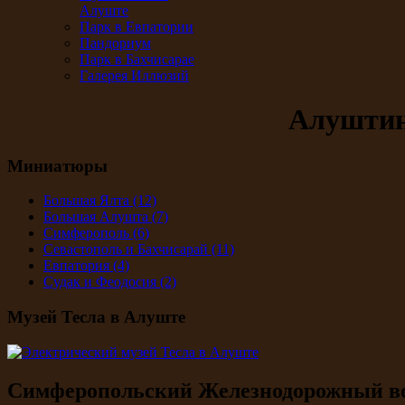
Алуште
Парк в Евпатории
Пандориум
Парк в Бахчисарае
Галерея Иллюзий
Алуштин
Миниатюры
Большая Ялта
(12)
Большая Алушта
(7)
Симферополь
(6)
Севастополь и Бахчисарай
(11)
Евпатория
(4)
Судак и Феодосия
(2)
Музей Тесла в Алуште
Симферопольский Железнодорожный в