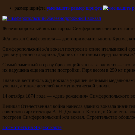
размер шрифта
уменьшить размер шрифта
Железнодорожный вокзал города Симферополя считается гост
Ж/д вокзал Симферополя — достопримечательность Крыма, кот
Симферопольский ж/д вокзал построен в стиле итальянской арх
для внутреннего дворика. Дворик с фонтаном перед зданием ж/
Самый заметный и сразу бросающийся в глаза элемент — это во
их нарушена еще на этапе постройки. Гиря весом в 250 кг при
Главный вестибюль ж/д вокзала украшен лепными медальонами
ученых, а также деятелей коммунистической эпохи.
14 октября 1874 года — «день рождения» Симферопольского вок
Великая Отечественная война нанесла зданию вокзала значител
советского архитектора А. Н. Душкина. Кстати, в Сочи есть 
построен Симферопольский ж/д вокзал. Строительство обошлось
Посмотреть на Яндекс карте