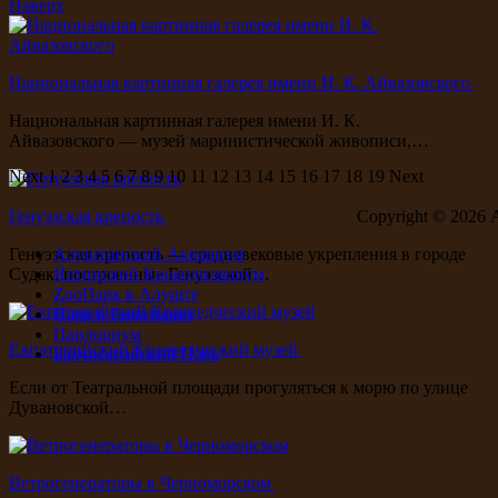
Наверх
Национальная картинная галерея имени И. К. Айвазовского
Национальная картинная галерея имени И. К.
Айвазовского — музей маринистической живописи,…
Next
1
2
3
4
5
6
7
8
9
10
11
12
13
14
15
16
17
18
19
Next
Генуэзская крепость
Copyright ©
2026 
Генуэзская крепость — средневековые укрепления в городе
Алуштинский Аквариум
Судак, построенные Генуэзской…
Ялтинский Крокодиляриум
ZooПарк в Алуште
Парк в Евпатории
Пандориум
Евпаторийский Краеведческий музей
Бахчисарайский Парк
Если от Театральной площади прогуляться к морю по улице
Дувановской…
Ветрогенераторы в Черноморском