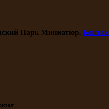
ский Парк Миниатюр.
Конта
окзал