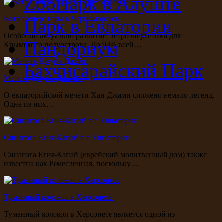
ZooПарк в Алуште
Ветрогенераторы в Черноморском
Парк в Евпатории
Особенно актуально развитие ветроэнергетики для
Пандориум
Крымского полуострова. До 93% всей…
Бахчисарайский Парк
Мечеть Джума-Джами
О евпаторийской мечети Хан-Джами сложено немало легенд.
Одна из них…
Синагога Егия-Капай в г. Евпатория
Синагога Егия-Капай (еврейский молитвенный дом) также
известна как Ремесленная, поскольку…
Туманный колокол в Херсонесе
Туманный колокол в Херсонесе является одной из