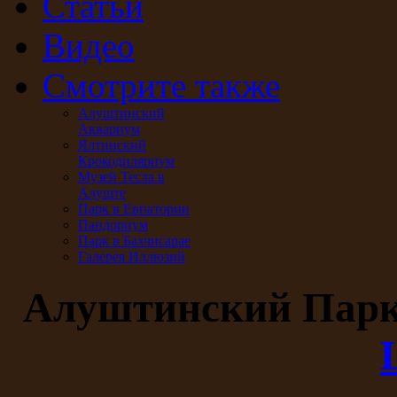
Статьи
Видео
Смотрите также
Алуштинский
Аквариум
Ялтинский
Крокодиляриум
Музей Тесла в
Алуште
Парк в Евпатории
Пандориум
Парк в Бахчисарае
Галерея Иллюзий
Алуштинский Пар