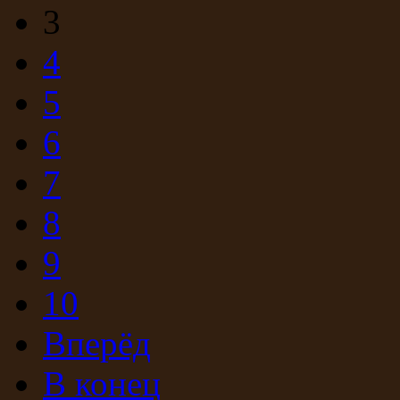
3
4
5
6
7
8
9
10
Вперёд
В конец