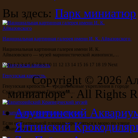
Вы здесь:
Парк миниатюр
Национальная картинная галерея имени И. К. Айвазовского
Национальная картинная галерея имени И. К.
Айвазовского — музей маринистической живописи,…
Next
1
2
3
4
5
6
7
8
9
10
11
12
13
14
15
16
17
18
19
Next
Генуэзская крепость
Copyright ©
2026 А
Генуэзская крепость — средневековые укрепления в городе
миниатюре". All Rights R
Судак, построенные Генуэзской…
Алуштинский Аквариу
Евпаторийский Краеведческий музей
Ялтинский Крокодиляр
Если от Театральной площади прогуляться к морю по улице
Дувановской…