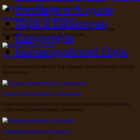
ZooПарк в Алуште
Ветрогенераторы в Черноморском
Парк в Евпатории
Особенно актуально развитие ветроэнергетики для
Пандориум
Крымского полуострова. До 93% всей…
Бахчисарайский Парк
Мечеть Джума-Джами
О евпаторийской мечети Хан-Джами сложено немало легенд.
Одна из них…
Синагога Егия-Капай в г. Евпатория
Синагога Егия-Капай (еврейский молитвенный дом) также
известна как Ремесленная, поскольку…
Туманный колокол в Херсонесе