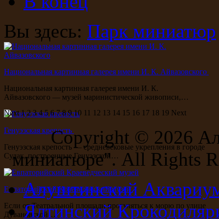
В конец
Вы здесь:
Парк миниатюр
Национальная картинная галерея имени И. К. Айвазовского
Национальная картинная галерея имени И. К.
Айвазовского — музей маринистической живописи,…
Next
1
2
3
4
5
6
7
8
9
10
11
12
13
14
15
16
17
18
19
Next
Генуэзская крепость
Copyright ©
2026 А
Генуэзская крепость — средневековые укрепления в городе
миниатюре". All Rights R
Судак, построенные Генуэзской…
Алуштинский Аквариу
Евпаторийский Краеведческий музей
Ялтинский Крокодиляр
Если от Театральной площади прогуляться к морю по улице
Дувановской…