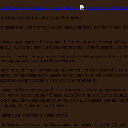
увеличить размер шрифта
струкция)
Алуштинский Парк Миниатюр
у, памятник архитектуры, ныне находящийся в центре города А
нтийского императора Юстиниана I. О ней упоминает византийс
орик, в Алустоне разместились гарнизоны готов-федератов, сост
крепостных стен Алустона представляла собой четырехугольник неправильной формы. Н
стью разрушившаяся Чатал-Куле («Рогатая башня»).
 её считают одним из наиболее мощно укрепленных византийских
имательно приглядеться к каменной кладке, то в ней можно заме
бразным амортизатором во время землетрясений.
желые для Византии годы, бремя экономических и политических
му же около середины VII века часть Восточного Крыма попадает
ека площадь укрепления увеличивается в два раза и составляет 
 храма, построенного в VIII веке.
л разрушен, возможно, печенегами.
побережья от Судака до Балаклавы, включая и Алустон (Лусту).