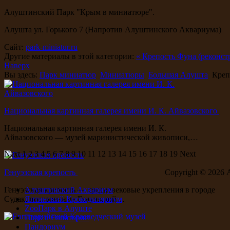
Алуштинский Парк "Крым в миниатюре".
Алушта ул. Горького 7 (Напротив Алуштинского Аквариума)
Сайт:
park-miniatur.ru
Другие материалы в этой категории:
« Крепость Фуна (реконст
Наверх
Вы здесь:
Парк миниатюр
Миниатюры
Большая Алушта
Крепо
Национальная картинная галерея имени И. К. Айвазовского
Национальная картинная галерея имени И. К.
Айвазовского — музей маринистической живописи,…
Next
1
2
3
4
5
6
7
8
9
10
11
12
13
14
15
16
17
18
19
Next
Генуэзская крепость
Copyright ©
2026 
Генуэзская крепость — средневековые укрепления в городе
Алуштинский Аквариум
Судак, построенные Генуэзской…
Ялтинский Крокодиляриум
ZooПарк в Алуште
Парк в Евпатории
Пандориум