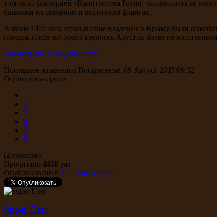
торговой факторией «Капитанства Готии, численность её насел
башнями на северном и восточном флангах.
В июне 1475 года итальянские владения в Крыму были атакова
пожара, после которого крепость Алустон более не восстанавли
Посмотреть на Яндекс карте
Последнее изменение Воскресенье, 09 Август 2015 09:32
Оцените материал
1
2
3
4
5
(2 голосов)
Прочитано
4458
раз
Опубликовано в
Большая Алушта
Super User