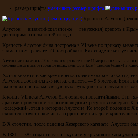
размер шрифта
уменьшить размер шрифта
Крепость Алустон (рекон
Алустон — византийская (позже — генуэзская) крепоть в Крым
достопримечательностей города.
Крепость Алустон была построена в VI веке по приказу виза
знаменитом трактате «О постройках». Как свидетельствует ист
Алустон располагался в 200 метрах от моря на вершине 44-метрового холма. Линия 
сохранившаяся в центре города до наших дней, Орта-Куле («Средняя башня») и полно
Хотя в византийское время крепость занимала всего 0,25 га,
Алустона достигала 2-3 метра, а высота — 9,5 метров. Если вн
выполняли не только связующую функцию, но и служили своео
К концу VII века Алустон был оставлен византийцами. Эти тя
арабами привели к истощению людских ресурсов империи. К то
«хазарский», этап в истории Алустона. Ко второй половине X в
свидетельствует наличие на территории цитадели христианского
В X столетии, после падения Хазарского каганата, Алустон бы
В 1381—1382 годах генуэзцы купили у крымского хана участок 