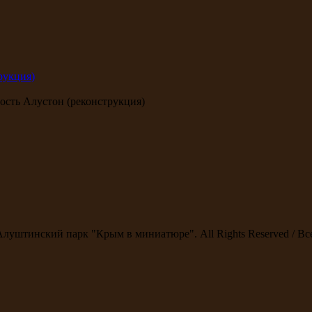
рукция)
сть Алустон (реконструкция)
Алуштинский парк "Крым в миниатюре". All Rights Reserved / В