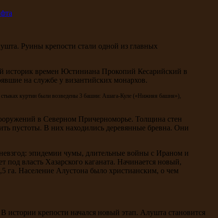
лушта. Руины крепости стали одной из главных
кий историк времен Юстиниана Прокопий Кесарийский в
оявшие на службе у византийских монархов.
а стыках куртин были возведены 3 башни: Ашага-Куле («Нижняя башня»),
 сооружений в Северном Причерноморье. Толщина стен
тить пустоты. В них находились деревянные бревна. Они
 невзгод: эпидемии чумы, длительные войны с Ираном и
 под власть Хазарского каганата. Начинается новый,
0,5 га. Население Алустона было христианским, о чем
 В истории крепости начался новый этап. Алушта становится