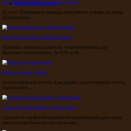
Евпаторийский Краеведческий музей
Бахчисарайский Парк
Если от Театральной площади прогуляться к морю по улице
Дувановской…
Ветрогенераторы в Черноморском
Особенно актуально развитие ветроэнергетики для
Крымского полуострова. До 93% всей…
Мечеть Джума-Джами
О евпаторийской мечети Хан-Джами сложено немало легенд.
Одна из них…
Синагога Егия-Капай в г. Евпатория
Синагога Егия-Капай (еврейский молитвенный дом) также
известна как Ремесленная, поскольку…