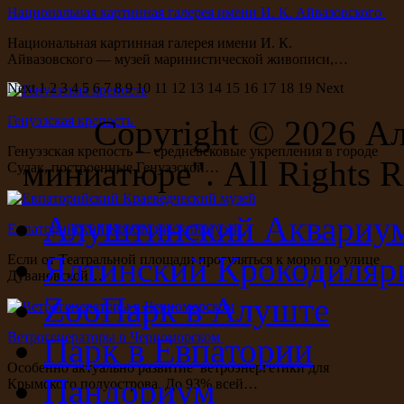
Национальная картинная галерея имени И. К. Айвазовского
Национальная картинная галерея имени И. К.
Айвазовского — музей маринистической живописи,…
Next
1
2
3
4
5
6
7
8
9
10
11
12
13
14
15
16
17
18
19
Next
Генуэзская крепость
Copyright ©
2026 А
Генуэзская крепость — средневековые укрепления в городе
миниатюре". All Rights R
Судак, построенные Генуэзской…
Алуштинский Аквариу
Евпаторийский Краеведческий музей
Ялтинский Крокодиляр
Если от Театральной площади прогуляться к морю по улице
Дувановской…
ZooПарк в Алуште
Ветрогенераторы в Черноморском
Парк в Евпатории
Особенно актуально развитие ветроэнергетики для
Пандориум
Крымского полуострова. До 93% всей…