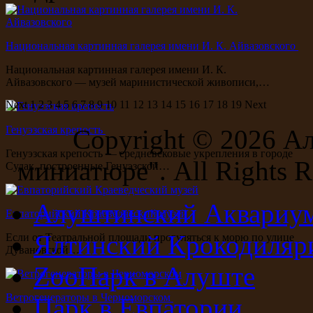
Национальная картинная галерея имени И. К. Айвазовского
Национальная картинная галерея имени И. К.
Айвазовского — музей маринистической живописи,…
Next
1
2
3
4
5
6
7
8
9
10
11
12
13
14
15
16
17
18
19
Next
Генуэзская крепость
Copyright ©
2026 А
Генуэзская крепость — средневековые укрепления в городе
миниатюре". All Rights R
Судак, построенные Генуэзской…
Алуштинский Аквариу
Евпаторийский Краеведческий музей
Ялтинский Крокодиляр
Если от Театральной площади прогуляться к морю по улице
Дувановской…
ZooПарк в Алуште
Ветрогенераторы в Черноморском
Парк в Евпатории