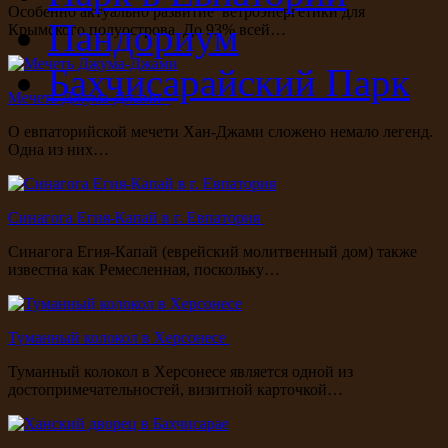
Особенно актуально развитие ветроэнергетики для
Пандориум
Крымского полуострова. До 93% всей…
Бахчисарайский Парк
Мечеть Джума-Джами
О евпаторийской мечети Хан-Джами сложено немало легенд.
Одна из них…
Синагога Егия-Капай в г. Евпатория
Синагога Егия-Капай (еврейский молитвенный дом) также
известна как Ремесленная, поскольку…
Туманный колокол в Херсонесе
Туманный колокол в Херсонесе является одной из
достопримечательностей, визитной карточкой…